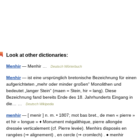
Look at other dictionaries:
Menhir
— Menhir …
Deutsch Wörterbuch
Menhir
— ist eine ursprünglich bretonische Bezeichnung für einen
aufgerichteten „mehr oder minder großen“ Monolithen und
bedeutet „langer Stein“ (maen = Stein, hir = lang). Diese
Bezeichnung fand bereits Ende des 18. Jahrhunderts Eingang in
die… …
Deutsch Wikipedia
menhir
— [ menir ] n. m. • 1807; mot bas bret., de men « pierre »
et hir « longue » ♦ Monument mégalithique, pierre allongée
dressée verticalement (cf. Pierre levée). Menhirs disposés en
rangées (⇒ alignement) , en cercle (⇒ cromlech) . ● menhir