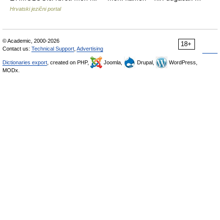
Hrvatski jezični portal
© Academic, 2000-2026
18+
Contact us:
Technical Support
,
Advertising
Dictionaries export
, created on PHP,
Joomla,
Drupal,
WordPress,
MODx.