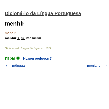
Dicionário da Língua Portuguesa
menhir
menhir
menhir
s.
m.
Ver
menir
.
Dicionário da Língua Portuguesa
.
2012
.
Игры ⚽
Нужен реферат?
mêngua
meniano