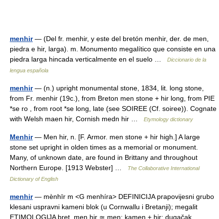
menhir
— (Del fr. menhir, y este del bretón menhir, der. de men,
piedra e hir, larga). m. Monumento megalítico que consiste en una
piedra larga hincada verticalmente en el suelo …
Diccionario de la
lengua española
menhir
— (n.) upright monumental stone, 1834, lit. long stone,
from Fr. menhir (19c.), from Breton men stone + hir long, from PIE
*se ro , from root *se long, late (see SOIREE (Cf. soiree)). Cognate
with Welsh maen hir, Cornish medn hir …
Etymology dictionary
Menhir
— Men hir, n. [F. Armor. men stone + hir high.] A large
stone set upright in olden times as a memorial or monument.
Many, of unknown date, are found in Brittany and throughout
Northern Europe. [1913 Webster] …
The Collaborative International
Dictionary of English
menhir
— mènhīr m <G menhíra> DEFINICIJA prapovijesni grubo
klesani uspravni kameni blok (u Cornwallu i Bretanji); megalit
ETIMOLOGIJA bret. men hir ≃ men: kamen + hir: dugačak …