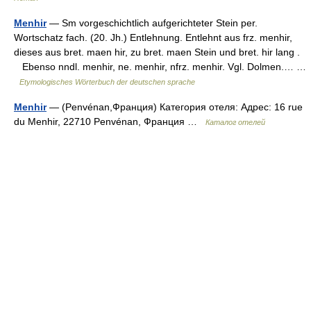
Menhir
— Sm vorgeschichtlich aufgerichteter Stein per.
Wortschatz fach. (20. Jh.) Entlehnung. Entlehnt aus frz. menhir,
dieses aus bret. maen hir, zu bret. maen Stein und bret. hir lang .
Ebenso nndl. menhir, ne. menhir, nfrz. menhir. Vgl. Dolmen.… …
Etymologisches Wörterbuch der deutschen sprache
Menhir
— (Penvénan,Франция) Категория отеля: Адрес: 16 rue
du Menhir, 22710 Penvénan, Франция …
Каталог отелей